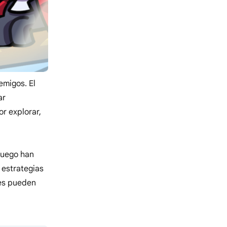
emigos. El
ar
r explorar,
 juego han
 estrategias
res pueden