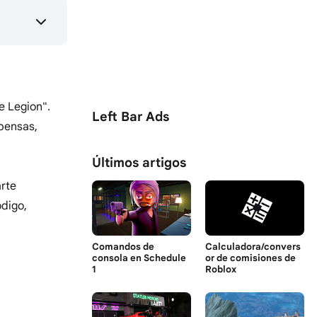
e Legion".
Left Bar Ads
mpensas,
Últimos artigos
arte
ódigo,
Comandos de
Calculadora/convers
consola en Schedule
or de comisiones de
1
Roblox