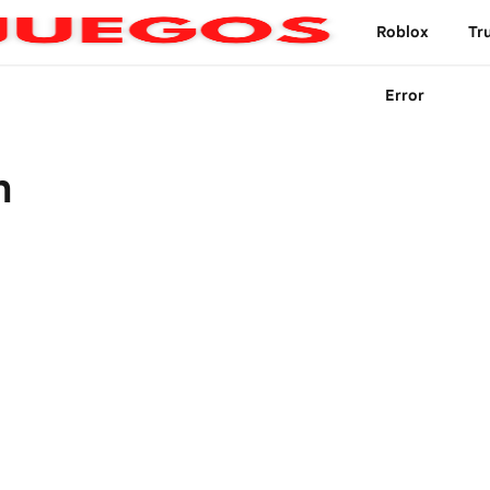
Roblox
Tr
Error
n