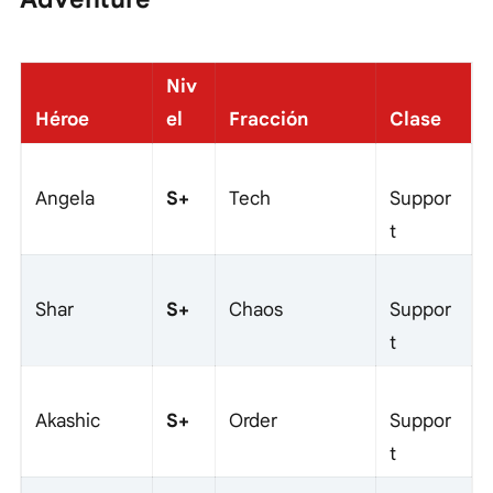
Niv
Héroe
el
Fracción
Clase
S+
Angela
Tech
Suppor
t
S+
Shar
Chaos
Suppor
t
S+
Akashic
Order
Suppor
t