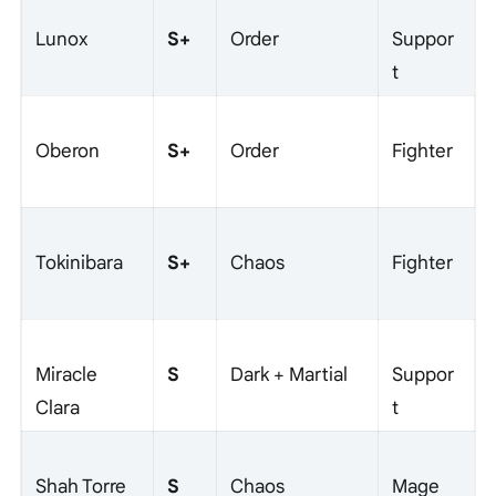
S+
Lunox
Order
Suppor
t
S+
Oberon
Order
Fighter
S+
Tokinibara
Chaos
Fighter
S
Miracle
Dark + Martial
Suppor
Clara
t
S
Shah Torre
Chaos
Mage