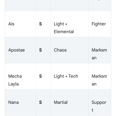
S
Ais
Light +
Fighter
Elemental
S
Apostae
Chaos
Marksm
an
S
Mecha
Light + Tech
Marksm
Layla
an
S
Nana
Martial
Suppor
t