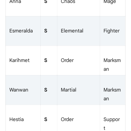
S
Anna
Chaos
Mage
S
Esmeralda
Elemental
Fighter
S
Karihmet
Order
Marksm
an
S
Wanwan
Martial
Marksm
an
S
Hestia
Order
Suppor
t