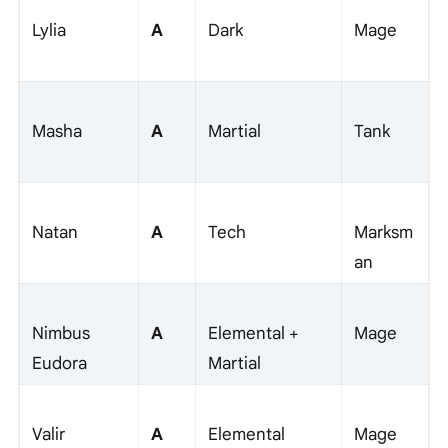
A
Lylia
Dark
Mage
A
Masha
Martial
Tank
A
Natan
Tech
Marksm
an
A
Nimbus
Elemental +
Mage
Eudora
Martial
A
Valir
Elemental
Mage