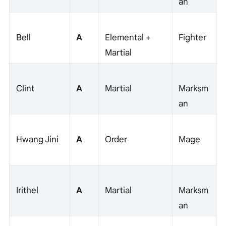
an
A
Bell
Elemental +
Fighter
Martial
A
Clint
Martial
Marksm
an
A
Hwang Jini
Order
Mage
A
Irithel
Martial
Marksm
an