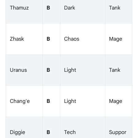
B
Thamuz
Dark
Tank
B
Zhask
Chaos
Mage
B
Uranus
Light
Tank
B
Chang'e
Light
Mage
B
Diggie
Tech
Suppor