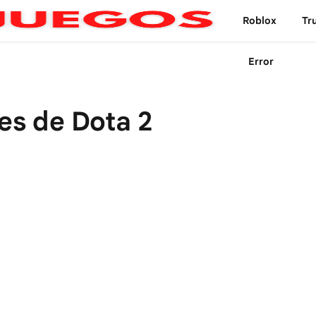
Roblox
Tr
Error
oes de Dota 2