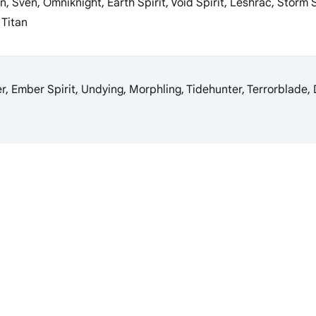
 Sven, Omniknight, Earth Spirit, Void Spirit, Leshrac, Storm S
 Titan
, Ember Spirit, Undying, Morphling, Tidehunter, Terrorblade,