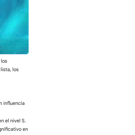
 los
ista, los
 influencia
 el nivel S.
nificativo en