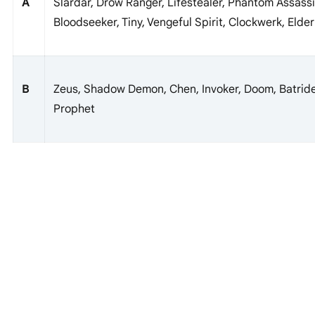
A
Slardar, Drow Ranger, Lifestealer, Phantom Assassin,
Bloodseeker, Tiny, Vengeful Spirit, Clockwerk, Elder
B
Zeus, Shadow Demon, Chen, Invoker, Doom, Batrider
Prophet