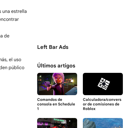
 una estrella
encontrar
ma de
Left Bar Ads
ás, el uso
Últimos artigos
rden público
Comandos de
Calculadora/convers
consola en Schedule
or de comisiones de
1
Roblox