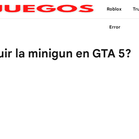
Roblox
Tr
Error
r la minigun en GTA 5?