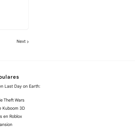
Next
pulares
en Last Day on Earth:
e Theft Wars
de Kuboom 3D
s en Roblox
ansion