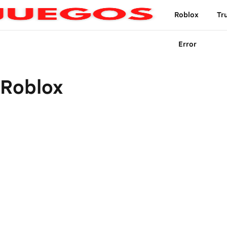
Roblox
Tr
Error
 Roblox