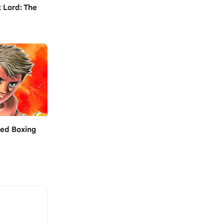
 Lord: The
led Boxing