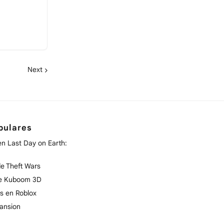
Next
pulares
en Last Day on Earth:
e Theft Wars
de Kuboom 3D
s en Roblox
ansion