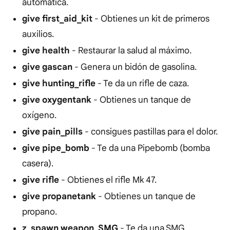
automática.
give first_aid_kit
- Obtienes un kit de primeros
auxilios.
give health
- Restaurar la salud al máximo.
give gascan
- Genera un bidón de gasolina.
give hunting_rifle
- Te da un rifle de caza.
give oxygentank
- Obtienes un tanque de
oxígeno.
give pain_pills
- consigues pastillas para el dolor.
give pipe_bomb
- Te da una Pipebomb (bomba
casera).
give rifle
- Obtienes el rifle Mk 47.
give propanetank
- Obtienes un tanque de
propano.
z_spawn weapon_SMG
- Te da una SMG.