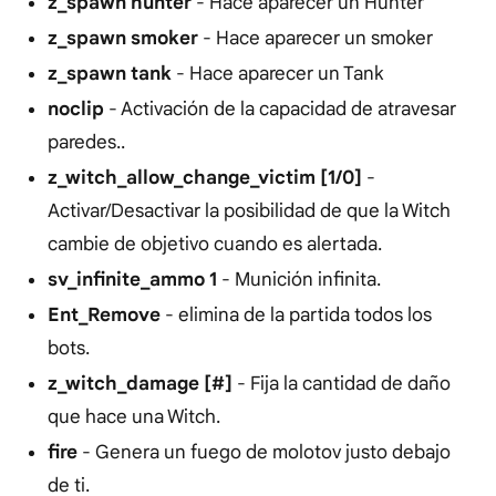
z_spawn hunter
- Hace aparecer un Hunter
z_spawn smoker
- Hace aparecer un smoker
z_spawn tank
- Hace aparecer un Tank
noclip
- Activación de la capacidad de atravesar
paredes..
z_witch_allow_change_victim [1/0]
-
Activar/Desactivar la posibilidad de que la Witch
cambie de objetivo cuando es alertada.
sv_infinite_ammo 1
- Munición infinita.
Ent_Remove
- elimina de la partida todos los
bots.
z_witch_damage [#]
- Fija la cantidad de daño
que hace una Witch.
fire
- Genera un fuego de molotov justo debajo
de ti.