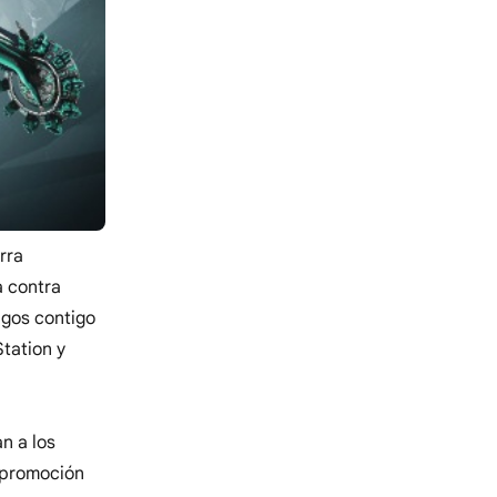
rra
a contra
igos contigo
tation y
n a los
e promoción