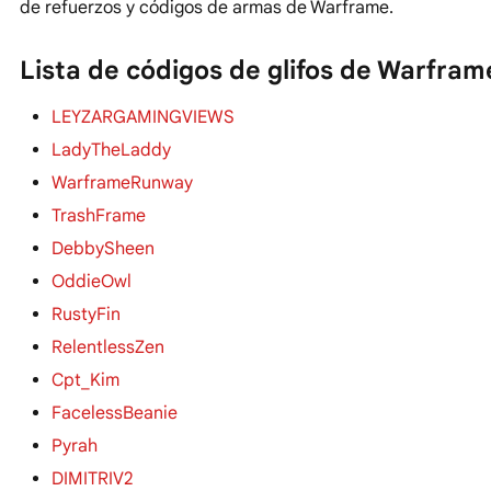
de refuerzos y códigos de armas de Warframe.
Lista de códigos de glifos de Warfram
LEYZARGAMINGVIEWS
LadyTheLaddy
WarframeRunway
TrashFrame
DebbySheen
OddieOwl
RustyFin
RelentlessZen
Cpt_Kim
FacelessBeanie
Pyrah
DIMITRIV2