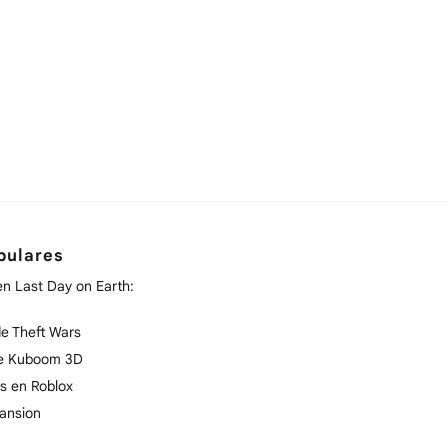
pulares
en Last Day on Earth:
e Theft Wars
de Kuboom 3D
s en Roblox
ansion