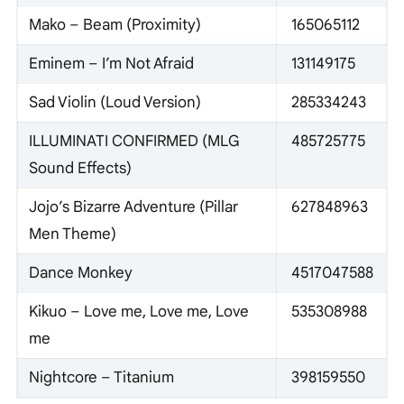
Mako – Beam (Proximity)
165065112
Eminem – I’m Not Afraid
131149175
Sad Violin (Loud Version)
285334243
ILLUMINATI CONFIRMED (MLG
485725775
Sound Effects)
Jojo’s Bizarre Adventure (Pillar
627848963
Men Theme)
Dance Monkey
4517047588
Kikuo – Love me, Love me, Love
535308988
me
Nightcore – Titanium
398159550