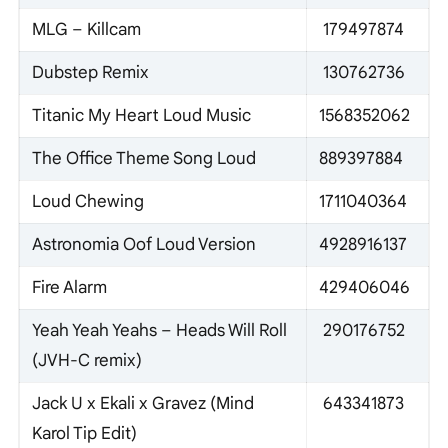
MLG – Killcam
179497874
Dubstep Remix
130762736
Titanic My Heart Loud Music
1568352062
The Office Theme Song Loud
889397884
Loud Chewing
1711040364
Astronomia Oof Loud Version
4928916137
Fire Alarm
429406046
Yeah Yeah Yeahs – Heads Will Roll
290176752
(JVH-C remix)
Jack U x Ekali x Gravez (Mind
643341873
Karol Tip Edit)