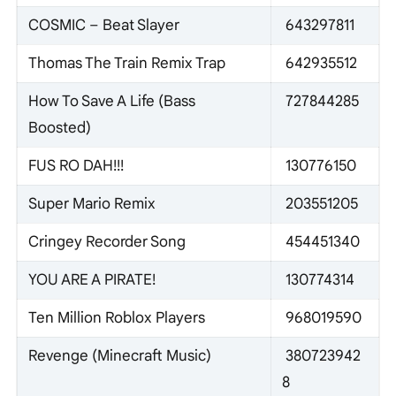
COSMIC – Beat Slayer
643297811
Thomas The Train Remix Trap
642935512
How To Save A Life (Bass
727844285
Boosted)
FUS RO DAH!!!
130776150
Super Mario Remix
203551205
Cringey Recorder Song
454451340
YOU ARE A PIRATE!
130774314
Ten Million Roblox Players
968019590
Revenge (Minecraft Music)
380723942
8