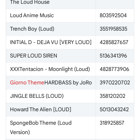
The Loud House
Loud Anime Music
803592504
Trench Boy (Loud)
3551958535
INITIAL D - DEJA VU [VERY LOUD]
4285827657
SUPER LOUD SIREN
5136341396
XXXTentacion - Moonlight (Loud)
4828773906
Giorno Theme
HARDBASS by JoRo
3970220702
JINGLE BELLS (LOUD)
358120202
Howard The Alien [LOUD]
5013043242
SpongeBob Theme (Loud
318925857
Version)