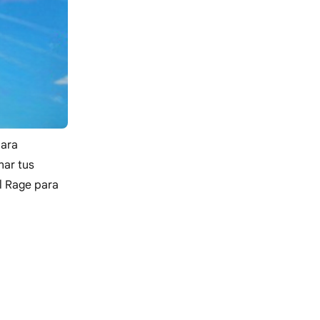
para
nar tus
l Rage para