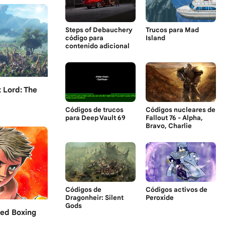
Steps of Debauchery
Trucos para Mad
código para
Island
contenido adicional
 Lord: The
Códigos de trucos
Códigos nucleares de
para Deep Vault 69
Fallout 76 - Alpha,
Bravo, Charlie
Códigos de
Códigos activos de
Dragonheir: Silent
Peroxide
Gods
led Boxing