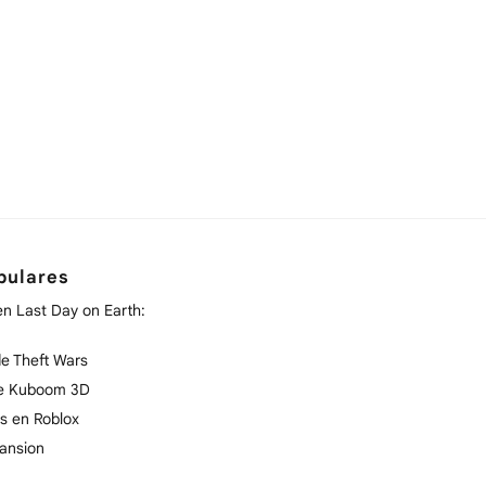
pulares
en Last Day on Earth:
e Theft Wars
de Kuboom 3D
s en Roblox
ansion