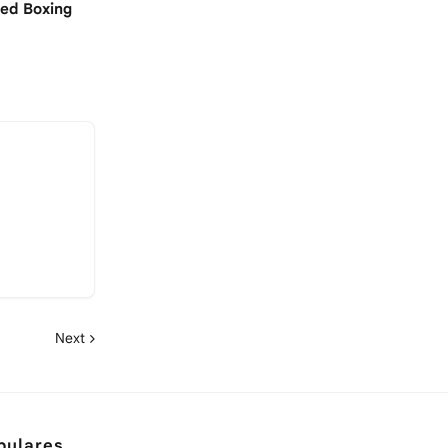
led Boxing
Next
pulares