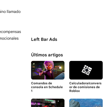
mino llamado
 recompensas
omocionales
Left Bar Ads
Últimos artigos
Comandos de
Calculadora/convers
consola en Schedule
or de comisiones de
1
Roblox