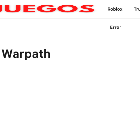
Roblox
Tr
Error
 Warpath