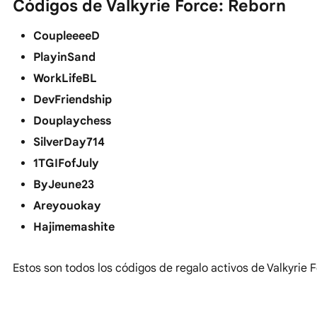
Códigos de Valkyrie Force: Reborn
CoupleeeeD
PlayinSand
WorkLifeBL
DevFriendship
Douplaychess
SilverDay714
1TGIFofJuly
ByJeune23
Areyouokay
Hajimemashite
Estos son todos los códigos de regalo activos de Valkyrie