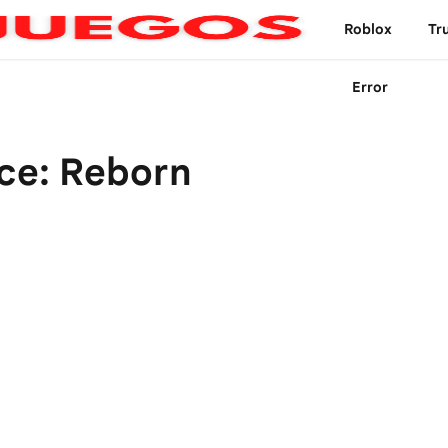
Roblox
Tr
Error
rce: Reborn