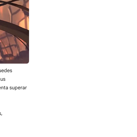
puedes
tus
enta superar
s,