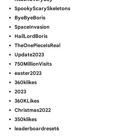
SpookyScarySkeletons
ByeByeBoris
SpaceInvasion
HailLordBoris
TheOnePieceIsReal
Update2023
750MillionVisits
easter2023
360klikes
2023
360KLikes
Christmas2022
350klikes
leaderboardreset6