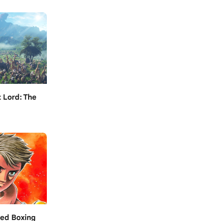
 Lord: The
led Boxing