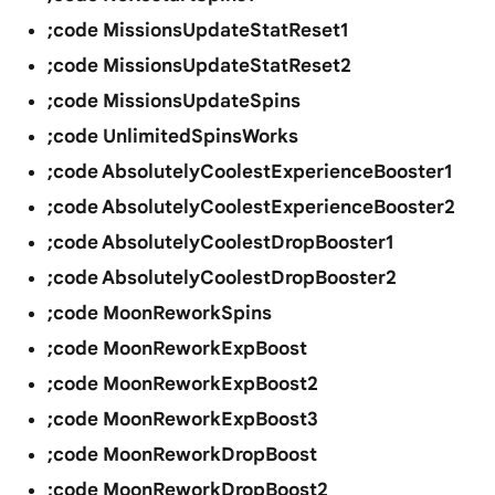
;code MissionsUpdateStatReset1
;code MissionsUpdateStatReset2
;code MissionsUpdateSpins
;code UnlimitedSpinsWorks
;code AbsolutelyCoolestExperienceBooster1
;code AbsolutelyCoolestExperienceBooster2
;code AbsolutelyCoolestDropBooster1
;code AbsolutelyCoolestDropBooster2
;code MoonReworkSpins
;code MoonReworkExpBoost
;code MoonReworkExpBoost2
;code MoonReworkExpBoost3
;code MoonReworkDropBoost
;code MoonReworkDropBoost2