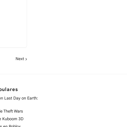
Next
pulares
en Last Day on Earth:
e Theft Wars
de Kuboom 3D
s en Roblox