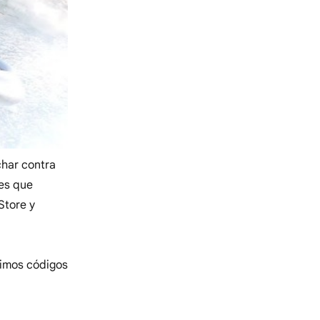
char contra
nes que
Store y
timos códigos