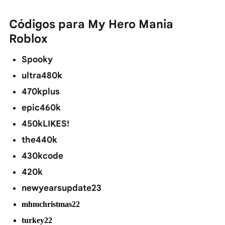
Códigos para My Hero Mania
Roblox
Spooky
ultra480k
470kplus
epic460k
450kLIKES!
the440k
430kcode
420k
newyearsupdate23
mhmchristmas22
turkey22