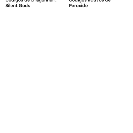
Códigos de Dragonheir:
Códigos activos de
Silent Gods
Peroxide